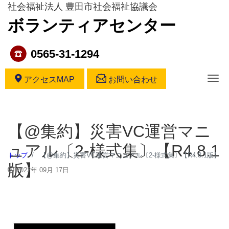
社会福祉法人 豊田市社会福祉協議会
ボランティアセンター
0565-31-1294
ナ
アクセスMAP
お問い合わせ
【@集約】災害VC運営マニ
ュアル〔2-様式集〕【R4.8.1
トップ
【@集約】災害VC運営マニュアル〔2-様式集〕【R4.8.1版】
版】
2022年 09月 17日